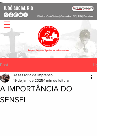
...
JUDÔ SOCIAL RIO
Filiados: Onde Treinar
|
Graduados
|
CE
|
TJD
|
Parceiros
Respeito, Inclusão e Equidade em cada movimento
Post
Assessoria de Imprensa
19 de jan. de 2025
1 min de leitura
A IMPORTÂNCIA DO
SENSEI