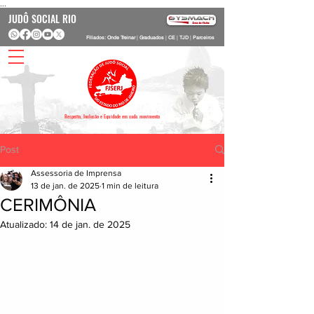
...
JUDÔ SOCIAL RIO
Filiados: Onde Treinar
|
Graduados
|
CE
|
TJD
|
Parceiros
Respeito, Inclusão e Equidade em cada movimento
Post
Assessoria de Imprensa
13 de jan. de 2025
1 min de leitura
CERIMÔNIA
Atualizado:
14 de jan. de 2025