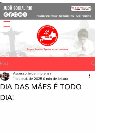
...
JUDÔ SOCIAL RIO
Filiados: Onde Treinar
|
Graduados
|
CE
|
TJD
|
Parceiros
Respeito, Inclusão e Equidade em cada movimento
Post
Assessoria de Imprensa
11 de mai. de 2025
0 min de leitura
DIA DAS MÃES É TODO
DIA!