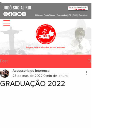
...
JUDÔ SOCIAL RIO
Filiados: Onde Treinar
|
Graduados
|
CE
|
TJD
|
Parceiros
Respeito, Inclusão e Equidade em cada movimento
Post
Assessoria de Imprensa
23 de mar. de 2022
0 min de leitura
GRADUAÇÃO 2022