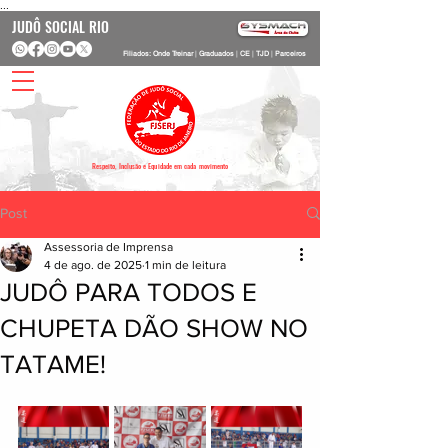
...
JUDÔ SOCIAL RIO
Filiados: Onde Treinar
|
Graduados
|
CE
|
TJD
|
Parceiros
Respeito, Inclusão e Equidade em cada movimento
Post
Assessoria de Imprensa
4 de ago. de 2025
1 min de leitura
JUDÔ PARA TODOS E
CHUPETA DÃO SHOW NO
TATAME!