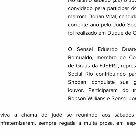
No último sábado (29) o Judô
convidado para participar do
marrom Dorian Vital, candid
corrente ano pelo Judô Socia
foi realizado em Duque de C
O Sensei Eduardo Duart
Romualdo, membro do Cons
de Graus da FJSERJ, repres
Social Rio contribuindo pa
Shodan conquiste sua g
louvor. Participaram do t
Robson Willians e Sensei Jo
iva a chama do judô se reunindo aos sábados p
fraternizarem, sempre regada a muita prosa, em espe