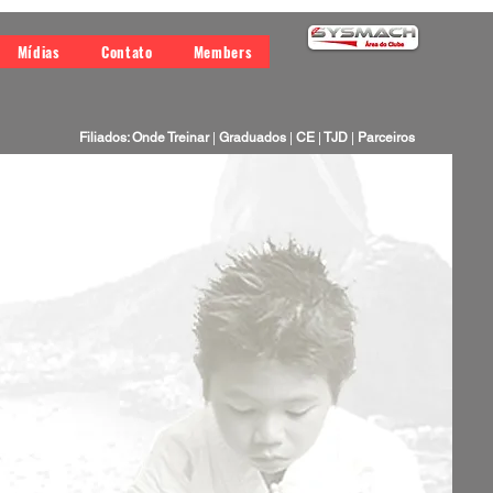
Mídias
Contato
Members
Filiados: Onde Treinar
|
Graduados
|
CE
|
TJD
|
Parceiros