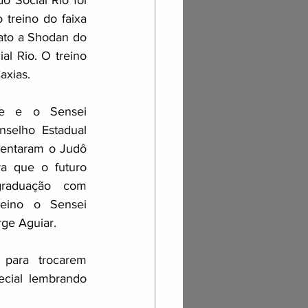
 Social Rio foi 
 treino do faixa 
ato a Shodan do 
l Rio. O treino 
axias.
e e o Sensei 
elho Estadual 
entaram o Judô 
ra que o futuro 
raduação com 
reino o Sensei 
rge Aguiar.
ara trocarem 
cial lembrando 