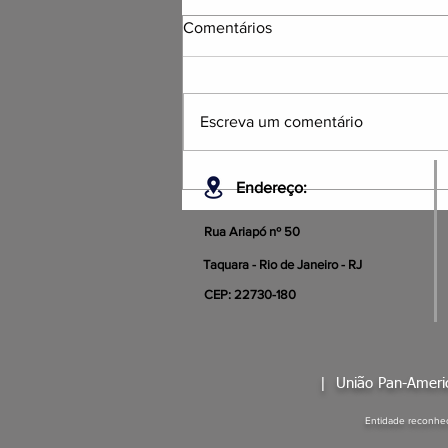
Comentários
Escreva um comentário
NOTA DE PESAR OFICIAL
Endereço:
Rua Ariapó nº 50
Taquara - Rio de Janeiro - RJ
CEP: 22730-180
|
União Pan-Amer
Entidade reconhec