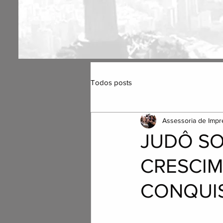
Todos posts
Assessoria de Impr
JUDÔ SO
CRESCIM
CONQUI