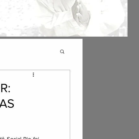
R:
VAS