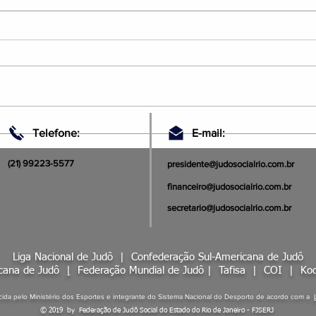
Judô Social Rio: Soldados da
JUDO
Telefone:
E-mail:
Ética e da Verdade
SUR
(21) 99223-5577
presidente@judosocialrio.com.br
financeiro@judosocialrio.com.br
secretario@judosocialrio.com.br
Liga Nacional de Judô |
Confederação Sul-Americana de Judô
icana de Judô
|
Federação Mundial de Judô
|
Tafisa
|
COI
|
Kod
ida pelo Ministério dos Esportes e integrante do Sistema Nacional do Desporto de acordo com a
© 2019 by Federação de Judô Social do Estado do Rio de Janeiro - FJSERJ