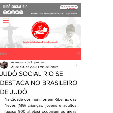
...
JUDÔ SOCIAL RIO
Filiados: Onde Treinar
|
Graduados
|
CE
|
TJD
|
Parceiros
Respeito, Inclusão e Equidade em cada movimento
Post
Assessoria de Imprensa
23 de out. de 2022
1 min de leitura
JUDÔ SOCIAL RIO SE
DESTACA NO BRASILEIRO
DE JUDÔ
Na Cidade dos meninos em Ribeirão das 
Neves (MG) crianças, jovens e adultos 
(quase 900 atletas) ocuparam as áreas 