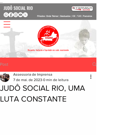
...
JUDÔ SOCIAL RIO
Filiados: Onde Treinar
|
Graduados
|
CE
|
TJD
|
Parceiros
Respeito, Inclusão e Equidade em cada movimento
Post
Assessoria de Imprensa
7 de mai. de 2023
0 min de leitura
JUDÔ SOCIAL RIO, UMA
LUTA CONSTANTE