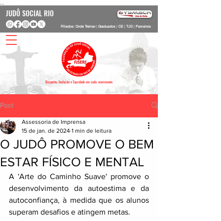
...
JUDÔ SOCIAL RIO
Filiados: Onde Treinar
|
Graduados
|
CE
|
TJD
|
Parceiros
Respeito, Inclusão e Equidade em cada movimento
Post
Assessoria de Imprensa
15 de jan. de 2024
1 min de leitura
O JUDÔ PROMOVE O BEM
ESTAR FÍSICO E MENTAL
A 'Arte do Caminho Suave' promove o 
desenvolvimento da autoestima e da 
autoconfiança, à medida que os alunos 
superam desafios e atingem metas. 