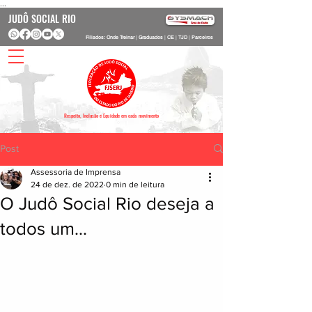
...
JUDÔ SOCIAL RIO
Filiados: Onde Treinar
|
Graduados
|
CE
|
TJD
|
Parceiros
Respeito, Inclusão e Equidade em cada movimento
Post
Assessoria de Imprensa
24 de dez. de 2022
0 min de leitura
O Judô Social Rio deseja a
todos um...