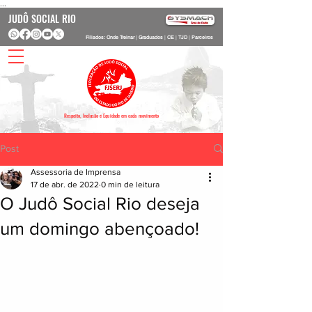
...
JUDÔ SOCIAL RIO
Filiados: Onde Treinar
|
Graduados
|
CE
|
TJD
|
Parceiros
Respeito, Inclusão e Equidade em cada movimento
Post
Assessoria de Imprensa
17 de abr. de 2022
0 min de leitura
O Judô Social Rio deseja
um domingo abençoado!