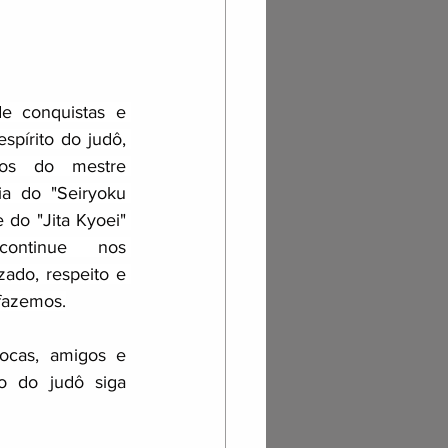
 conquistas e 
spírito do judô, 
os do mestre 
ia do "Seiryoku 
 do "Jita Kyoei" 
continue nos 
ado, respeito e 
fazemos.
ocas, amigos e 
o do judô siga 