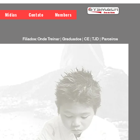
Mídias
Contato
Members
Filiados: Onde Treinar
|
Graduados
|
CE
|
TJD
|
Parceiros