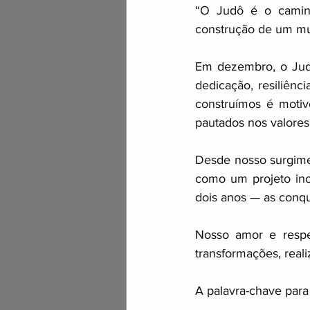
“O Judô é o camin
construção de um mu
Em dezembro, o Judô
dedicação, resiliênc
construímos é motiv
pautados nos valores,
Desde nosso surgime
como um projeto in
dois anos — as conqu
Nosso amor e respei
transformações, real
A palavra-chave para