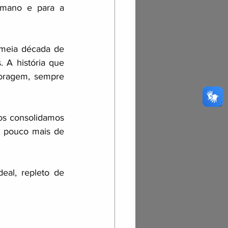
mano e para a 
meia década de 
 A história que 
oragem, sempre 
s consolidamos 
 pouco mais de 
al, repleto de 