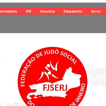
partamentos
CEG
Secretaria
Campeonatos
Cursos