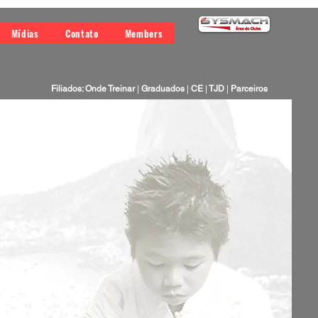
Mídias
Contato
Members
Filiados: Onde Treinar
|
Graduados
|
CE
|
TJD
|
Parceiros