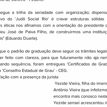
gue a trilha da seriadade com organização; dispensa
tivo do 'Judô Social Rio' é cravar estruturas sólidas 
 éticas nos afinamos com a orientação do presidente da
leu José de Paiva Filho, de construirmos uma instituiç
s" (Eduardo Duarte). 
ue o padrão de graduação deve seguir os trâmites legai
er feito com clareza, para que futuramente não aja ne
ando sequência, foram entregues 'Certificados de Grad
 'Conselho Estadual de Grau' - CEG. 
fação com a presença da jurista
 Yezide Vieira, filha do imensurável sensei 
Antônio Vieira (que infelizm
encontra mais conosco nest
Yezide sensei acrescentou r