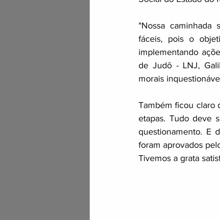
"Nossa caminhada se
fáceis, pois o obje
implementando ações
de Judô - LNJ, Gali
morais inquestionávei
Também ficou claro q
etapas. Tudo deve s
questionamento. E d
foram aprovados pelo
Tivemos a grata satis