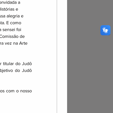
onvidada a 
stórias e 
sa alegria e 
sta. E como 
 sensei foi 
'Comissão de 
ra vez na Arte 
titular do Judô 
jetivo do Judô 
os com o nosso 