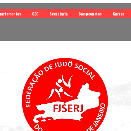
partamentos
CEG
Secretaria
Campeonatos
Cursos