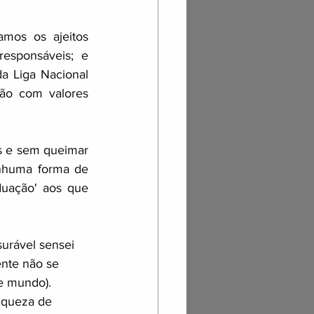
mos os ajeitos 
responsáveis; e 
 Liga Nacional 
ão com valores 
s e sem queimar 
nhuma forma de 
uação' aos que 
ente não se 
e mundo). 
iqueza de 