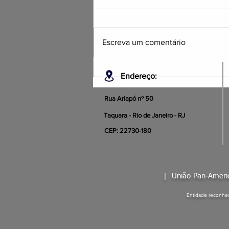
Escreva um comentário
NOTA DE PESAR OFICIAL
Endereço:
Rua Ariapó nº 50
Taquara - Rio de Janeiro - RJ
CEP: 22730-180
|
União Pan-Amer
Entidade reconhec