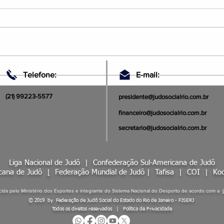
Judô Social Rio: Soldados da
JUDO
Telefone:
E-mail:
Ética e da Verdade
SUR
(21) 99223-5577
presidente@judosocialrio.com.br
financeiro@judosocialrio.com.br
secretario@judosocialrio.com.br
Liga Nacional de Judô |
Confederação Sul-Americana de Judô
icana de Judô
|
Federação Mundial de Judô
|
Tafisa
|
COI
|
Kod
ida pelo Ministério dos Esportes e integrante do Sistema Nacional do Desporto de acordo com a
© 2019 by Federação de Judô Social do Estado do Rio de Janeiro - FJSERJ
Todos os direitos reservados | Política de Privacidade