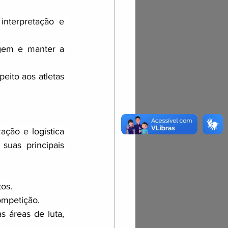
nterpretação e 
gem e manter a 
eito aos atletas 
ação e logística 
uas principais 
os.
ompetição.
 áreas de luta, 