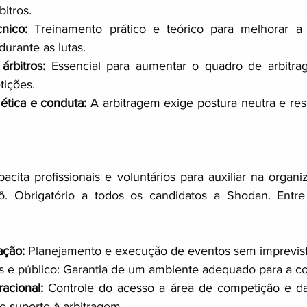
bitros.
nico:
 Treinamento prático e teórico para melhorar a i
durante as lutas.
rbitros:
 Essencial para aumentar o quadro de arbitra
tições.
ética e conduta:
 A arbitragem exige postura neutra e resp
acita profissionais e voluntários para auxiliar na organiz
. Obrigatório a todos os candidatos a Shodan. Entre s
ação: 
Planejamento e execução de eventos sem imprevist
s e público: Garantia de um ambiente adequado para a c
acional: 
Controle do acesso a área de competição e das
e suporte à arbitragem.