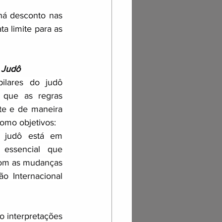
há desconto nas 
a limite para as 
 Judô
lares do judô 
 que as regras 
te e de maneira 
como objetivos:
O judô está em 
essencial que 
com as mudanças 
o Internacional 
o interpretações 