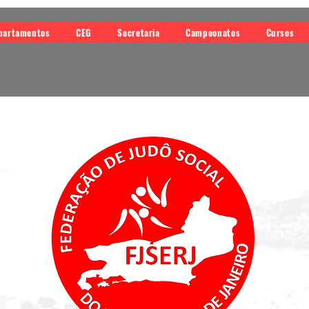
partamentos
CEG
Secretaria
Campeonatos
Cursos