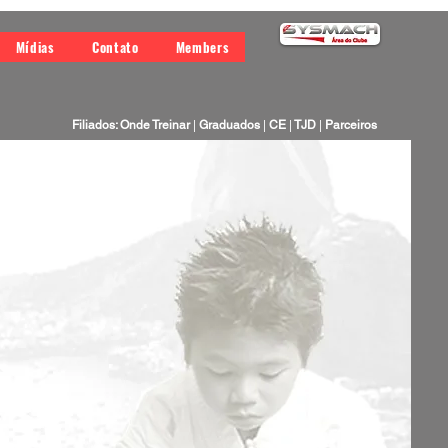
Mídias
Contato
Members
Filiados: Onde Treinar
|
Graduados
|
CE
|
TJD
|
Parceiros