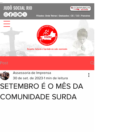
...
JUDÔ SOCIAL RIO
Filiados: Onde Treinar
|
Graduados
|
CE
|
TJD
|
Parceiros
Respeito, Inclusão e Equidade em cada movimento
Post
Assessoria de Imprensa
30 de set. de 2023
1 min de leitura
SETEMBRO É O MÊS DA
COMUNIDADE SURDA