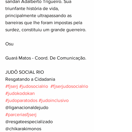
sandan Adalberto Trigueiro. Sua 
triunfante história de vida, 
principalmente ultrapassando as 
barreiras que lhe foram impostas pela 
surdez, constituiu um grande guerreiro. 
Osu
Guará Matos - Coord. De Comunicação.
JUDÔ SOCIAL RIO
Resgatando a Cidadania
#fjserj
#judosocialrio
#fjserjudosocialrio
#judokodokan
#judoparatodos
#judoinclusivo
@liganacionaldejudo
#parceriasfjserj
@resgateespecializado
@chikarakimonos