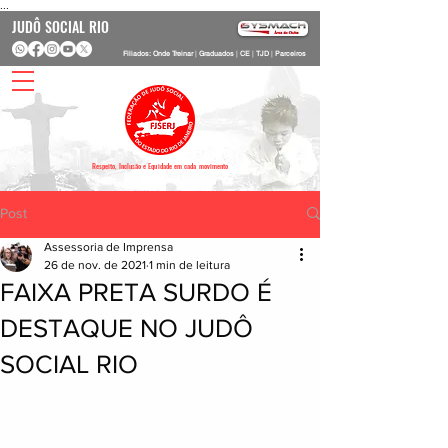
...
JUDÔ SOCIAL RIO
Filiados: Onde Treinar
|
Graduados
|
CE
|
TJD
|
Parceiros
Respeito, Inclusão e Equidade em cada movimento
Post
Assessoria de Imprensa
26 de nov. de 2021
1 min de leitura
FAIXA PRETA SURDO É
DESTAQUE NO JUDÔ
SOCIAL RIO