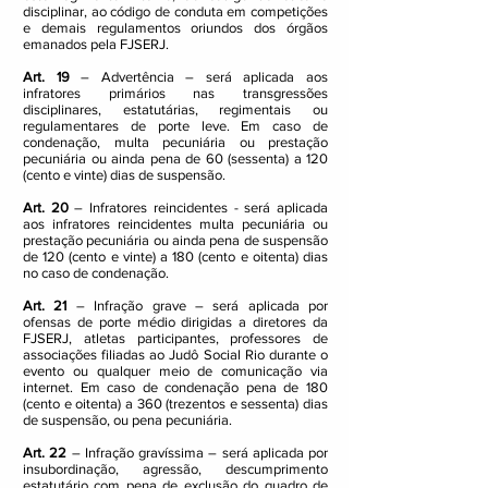
disciplinar, ao código de conduta em competições
e demais regulamentos oriundos dos órgãos
emanados pela FJSERJ.
Art. 19
– Advertência – será aplicada aos
infratores primários nas transgressões
disciplinares, estatutárias, regimentais ou
regulamentares de porte leve. Em caso de
condenação, multa pecuniária ou prestação
pecuniária ou ainda pena de 60 (sessenta) a 120
(cento e vinte) dias de suspensão.
Art. 20
– Infratores reincidentes - será aplicada
aos infratores reincidentes multa pecuniária ou
prestação pecuniária ou ainda pena de suspensão
de 120 (cento e vinte) a 180 (cento e oitenta) dias
no caso de condenação.
Art. 21
– Infração grave – será aplicada por
ofensas de porte médio dirigidas a diretores da
FJSERJ, atletas participantes, professores de
associações filiadas ao Judô Social Rio durante o
evento ou qualquer meio de comunicação via
internet. Em caso de condenação pena de 180
(cento e oitenta) a 360 (trezentos e sessenta) dias
de suspensão, ou pena pecuniária.
Art. 22
– Infração gravíssima – será aplicada por
insubordinação, agressão, descumprimento
estatutário com pena de exclusão do quadro de