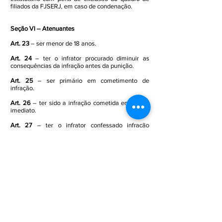
filiados da FJSERJ, em caso de condenação.
Seção VI – Atenuantes
Art. 23
– ser menor de 18 anos.
Art. 24
– ter o infrator procurado diminuir as
consequências da infração antes da punição.
Art. 25
– ser primário em cometimento de
infração.
Art. 26
– ter sido a infração cometida em revide
imediato.
Art. 27
– ter o infrator confessado infração
atribuída a outrem.
Seção VII – Agravantes
Art. 28
– infração ter sido praticada em concurso
de pessoas.
Art. 29
- ter sido praticada com uso de
instrumento ou objeto lesivo.
Art. 30
– ter o infrator graduação de shodan ou
superior.