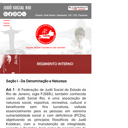
...
JUDÔ SOCIAL RIO
Filiados: Onde Treinar
|
Graduados
|
CE
|
TJD
|
Parceiros
Respeito, Inclusão e Equidade em cada movimento
REGIMENTO INTERNO
Seção I - Da Denominação e Natureza
Art. 1
- A Federação de Judô Social do Estado do
Rio de Janeiro, sigla FJSERJ, também conhecida
como Judô Social Rio, é uma associação de
natureza social, esportiva, recreativa, cultural e
beneficente sem fins lucrativos, voltada
essencialmente para as pessoas em extrema
vulnerabilidade social e com deficiência (PCDs),
objetivando os princípios filosóficos do Judô
Kodokan, com a manutenção da integridade,