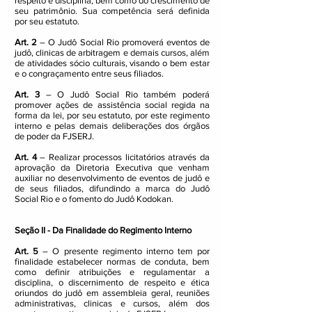
respeito e disciplina, bem como do crescimento de
seu patrimônio. Sua competência será definida
por seu estatuto.
Art. 2
– O Judô Social Rio promoverá eventos de
judô, clinicas de arbitragem e demais cursos, além
de atividades sócio culturais, visando o bem estar
e o congraçamento entre seus filiados.
Art. 3
– O Judô Social Rio também poderá
promover ações de assistência social regida na
forma da lei, por seu estatuto, por este regimento
interno e pelas demais deliberações dos órgãos
de poder da FJSERJ.
Art. 4
– Realizar processos licitatórios através da
aprovação da Diretoria Executiva que venham
auxiliar no desenvolvimento de eventos de judô e
de seus filiados, difundindo a marca do Judô
Social Rio e o fomento do Judô Kodokan.
Seção II - Da Finalidade do Regimento Interno
Art. 5
– O presente regimento interno tem por
finalidade estabelecer normas de conduta, bem
como definir atribuições e regulamentar a
disciplina, o discernimento de respeito e ética
oriundos do judô em assembleia geral, reuniões
administrativas, clinicas e cursos, além dos