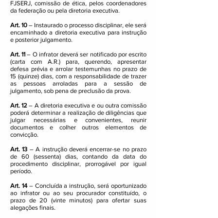
FJSERJ, comissão de ética, pelos coordenadores
da federação ou pela diretoria executiva.
Art. 10
– Instaurado o processo disciplinar, ele será
encaminhado a diretoria executiva para instrução
e posterior julgamento.
Art. 11
– O infrator deverá ser notificado por escrito
(carta com A.R.) para, querendo, apresentar
defesa prévia e arrolar testemunhas no prazo de
15 (quinze) dias, com a responsabilidade de trazer
as pessoas arroladas para a sessão de
julgamento, sob pena de preclusão da prova.
Art. 12
– A diretoria executiva e ou outra comissão
poderá determinar a realização de diligências que
julgar necessárias e convenientes, reunir
documentos e colher outros elementos de
convicção.
Art. 13
– A instrução deverá encerrar-se no prazo
de 60 (sessenta) dias, contando da data do
procedimento disciplinar, prorrogável por igual
período.
Art. 14
– Concluída a instrução, será oportunizado
ao infrator ou ao seu procurador constituído, o
prazo de 20 (vinte minutos) para ofertar suas
alegações finais.