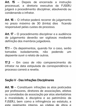
Art. 15
– Depois de encerrada a instrução
processual, a diretoria executiva da FJSERJ
julgará o procedimento disciplinar, absolvendo ou
condenando o infrator.
Art. 16
– O infrator poderá recorrer do julgamento
no prazo máximo de 30 (trinta) dias ficando
responsável pelas custas do processo.
Art. 17
– O procedimento disciplinar e a audiência
de julgamento deverão ser sigilosos mediante
definição dos membros julgadores.
17.1
– Os depoimentos, quando for o caso, serão
tomados isoladamente, não podendo um
depoente ouvir o relato de outros.
17.2
– Em caso de não comparecimento do
infrator na data estipulada da correspondência o
processo correrá a revelia.
Seção V - Das Infrações Disciplinares
Art. 18
– Constituem infrações os atos praticados
por professores, diretores de associações, atletas
ou convidados da associação por atos atentatórios
à moralidade, à disciplina e ao patrimônio da
FJSERJ, bem como a infringência ao estatuto, a
este regimento interno, ao código de ética e