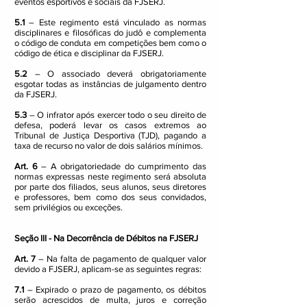
eventos esportivos e sociais da FJSERJ.
5.1
– Este regimento está vinculado as normas
disciplinares e filosóficas do judô e complementa
o código de conduta em competições bem como o
código de ética e disciplinar da FJSERJ.
5.2
– O associado deverá obrigatoriamente
esgotar todas as instâncias de julgamento dentro
da FJSERJ.
5.3
– O infrator após exercer todo o seu direito de
defesa, poderá levar os casos extremos ao
Tribunal de Justiça Desportiva (TJD), pagando a
taxa de recurso no valor de dois salários mínimos.
Art. 6
– A obrigatoriedade do cumprimento das
normas expressas neste regimento será absoluta
por parte dos filiados, seus alunos, seus diretores
e professores, bem como dos seus convidados,
sem privilégios ou exceções.
Seção III - Na Decorrência de Débitos na FJSERJ
Art. 7
– Na falta de pagamento de qualquer valor
devido a FJSERJ, aplicam-se as seguintes regras:
7.1
– Expirado o prazo de pagamento, os débitos
serão acrescidos de multa, juros e correção