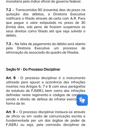
monetária pelo índice oficial do governo federal.
7.2
– Transcorridos 90 (noventa) dias do prazo na
quitação dos débitos, a Diretoria Executiva
notificará o filiado através de carta com A.R. Para
que pague o valor estipulado no prazo de 30
(trinta) dias, sob pena de ficarem suspensos os
seus direitos como filiado até que seja solvido o
débito.
7.3
– Na falta de pagamento do débito será aberto
pela Diretoria Executiva um processo de
eliminação do associado do quadro de filiados.
Seção IV - Do Processo Disciplinar
Art. 8
- O processo disciplinar é o instrumento
utilizado para apurar a ocorrência das infrações
insertas nos Artigos 6, 7 e 8 com seus parágrafos
do estatuto da FJSERJ, bem como das infrações
definidas neste regimento e códigos de conduta,
sendo o direito de defesa do infrator exercido na
forma da lei.
Art. 9
– O processo disciplinar instaura-se através
de oficio ou em razão de comunicação escrita e
fundamentada por um dos órgãos de poder da
FJSERJ ou seja, pela comissão disciplinar da