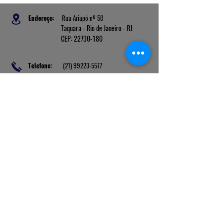
Endereço:
Rua Ariapó nº 50
Taquara - Rio de Janeiro - RJ
CEP: 22730-180
Telefone:
(21) 99223-5577
presidente@judosocialrio.com.br
E-mail:
financeiro@judosocialrio.com.br
secretario
@judosocialrio.com.br
Banco: Cora
Ag: 0001
C/C: 2213188-3
PIX: 45.717.224/0001-57
Liga Nacional de Judô |
Confederação Sul-Americana de Judô
|
União Pan-Americana de Judô
|
Federação Mundial de Judô
|
Tafisa
|
COI
|
Kodokan Judo Institute