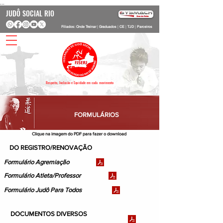
...
JUDÔ SOCIAL RIO
Filiados: Onde Treinar
|
Graduados
|
CE
|
TJD
|
Parceiros
Respeito, Inclusão e Equidade em cada movimento
FORMULÁRIOS
Clique na imagem do PDF para fazer o download
DO REGISTRO/RENOVAÇÃO
Formulário Agremiação
Formulário Atleta/Professor
Formulário Judô Para Todos
DOCUMENTOS DIVERSOS