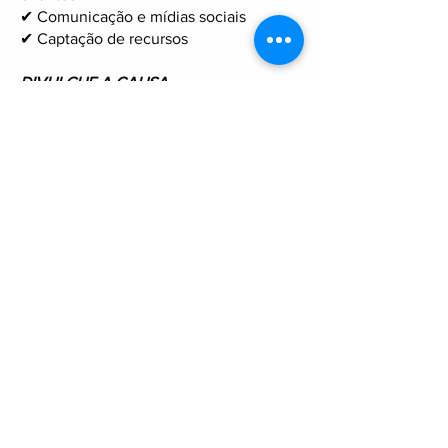
✔ Comunicação e mídias sociais
✔ Captação de recursos
DIVULGUE A CAUSA
Se não puder contribuir
financeiramente ou como voluntário,
compartilhe o nosso trabalho que já é
uma grande ajuda!
Siga, curta e divulgue nossas redes
sociais para ampliar o alcance do Judô
Social Rio, que tem como objetivo a
transformação socioeducativa por meio
do judô.
Juntos, podemos levar o judô a mais
pessoas e transformar vidas!
Entre em contato para saber mais