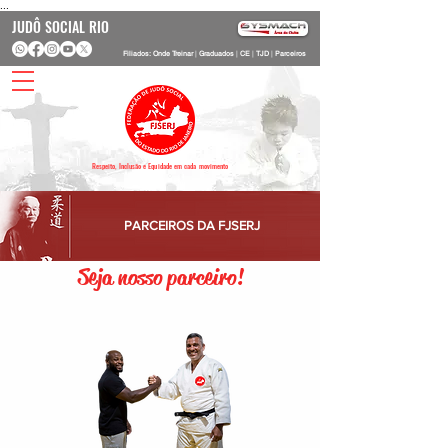
...
JUDÔ SOCIAL RIO
Filiados: Onde Treinar
|
Graduados
|
CE
|
TJD
|
Parceiros
Respeito, Inclusão e Equidade em cada movimento
PARCEIROS DA FJSERJ
Seja nosso parceiro!