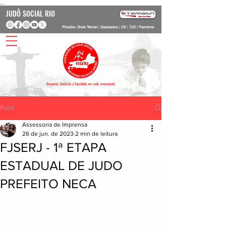
...
JUDÔ SOCIAL RIO
Filiados: Onde Treinar
|
Graduados
|
CE
|
TJD
|
Parceiros
Respeito, Inclusão e Equidade em cada movimento
Post
Assessoria de Imprensa
26 de jun. de 2023
2 min de leitura
FJSERJ - 1ª ETAPA
ESTADUAL DE JUDO
PREFEITO NECA