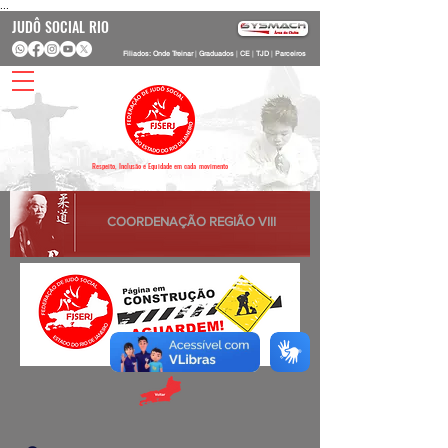
...
JUDÔ SOCIAL RIO
Filiados: Onde Treinar
|
Graduados
|
CE
|
TJD
|
Parceiros
Respeito, Inclusão e Equidade em cada movimento
COORDENAÇÃO REGIÃO VIII