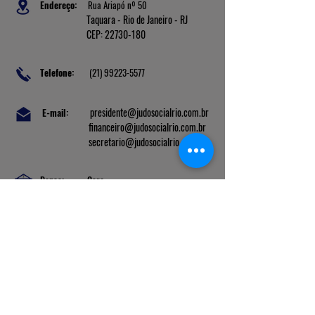
Endereço:
Rua Ariapó nº 50
Taquara - Rio de Janeiro - RJ
CEP: 22730-180
Telefone:
(21) 99223-5577
presidente@judosocialrio.com.br
E-mail:
financeiro@judosocialrio.com.br
secretario
@judosocialrio.com.br
Banco: Cora
Ag: 0001
C/C: 2213188-3
PIX: 45.717.224/0001-57
Liga Nacional de Judô |
Confederação Sul-Americana de Judô
|
União Pan-Americana de Judô
|
Federação Mundial de Judô
|
Tafisa
|
COI
|
Kodokan Judo Institute
© 2019 by Federação de Judô Social do Estado do Rio de Janeiro -
FJSERJ