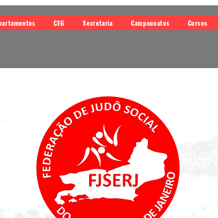
partamentos
CEG
Secretaria
Campeonatos
Cursos