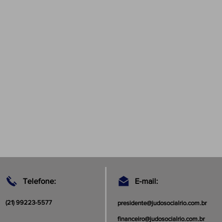
Telefone:
E-mail:
(21) 99223-5577
presidente@judosocialrio.com.br
financeiro@judosocialrio.com.br