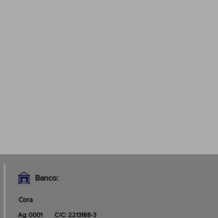
Banco:
Cora
Ag: 0001
C/C: 2213188-3