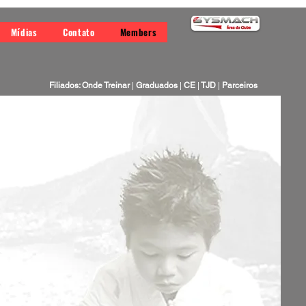
Mídias
Contato
Members
Filiados: Onde Treinar
|
Graduados
|
CE
|
TJD
|
Parceiros