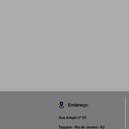
Endereço:
Rua Ariapó nº 50
Taquara - Rio de Janeiro - RJ