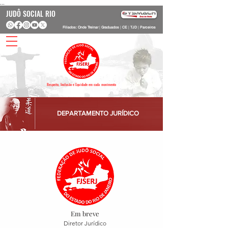
...
JUDÔ SOCIAL RIO
Filiados: Onde Treinar
|
Graduados
|
CE
|
TJD
|
Parceiros
Respeito, Inclusão e Equidade em cada movimento
DEPARTAMENTO JURÍDICO
Em breve
Diretor Jurídico