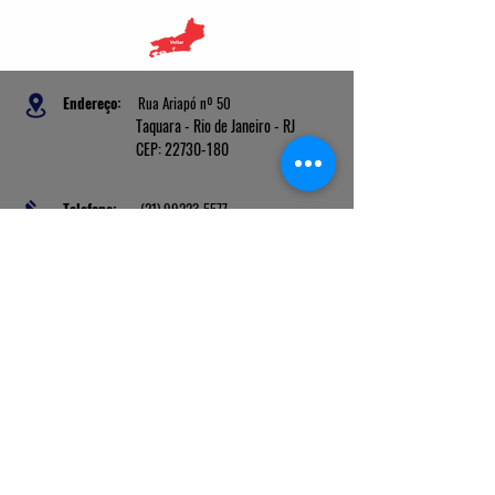
Endereço:
Rua Ariapó nº 50
Taquara - Rio de Janeiro - RJ
CEP: 22730-180
Telefone:
(21) 99223-5577
presidente@judosocialrio.com.br
E-mail:
financeiro@judosocialrio.com.br
secretario
@judosocialrio.com.br
Banco: Cora
Ag: 0001
C/C: 2213188-3
PIX: 45.717.224/0001-57
Liga Nacional de Judô |
Confederação Sul-Americana de Judô
|