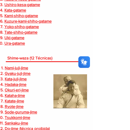
Ushiro-kesa-gatame
Kata-gatame
Kami-shiho-gatame
Kuzure-kami-shiho-gatame
Yoko-shiho-gatame
Tate-shiho-gatame
Uki-gatame
Ura-gatame
hime-waza (12 Técnicas)
Nami-juji-jime
Gyaku-juji-jime
Kata-juji-jime
Hadaka-jime
Okuri-eri-jime
Kataha-jime
Katate-jime
Ryote-jime
Sode-guruma-jime
Tsukkomi-jime
Sankaku-jime
Do-jime
(técnica proibida)