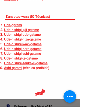
nsetsu-waza (10 Técnicas)
Ude-garami
Ude-hishigi-juji-gatame
Ude-hishigi-ude-gatame
Ude-hishigi-hiza-gatame
Ude-hishigi-waki-gatame
Ude-hishigi-hara-gatame
Ude-hishigi-ashi-gatame
Ude-hishigi-te-gatame
Ude-hishigi-sankaku-gatame
Ashi-garami
(técnica proibida)
Endereço:
Rua Ariapó nº 50
Taquara - Rio de Janeiro - RJ