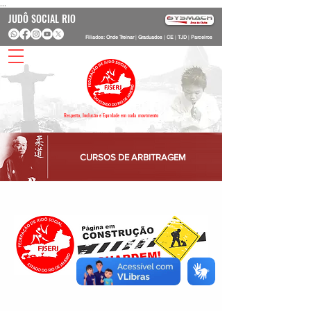
...
JUDÔ SOCIAL RIO
Filiados: Onde Treinar
|
Graduados
|
CE
|
TJD
|
Parceiros
Respeito, Inclusão e Equidade em cada movimento
CURSOS DE ARBITRAGEM