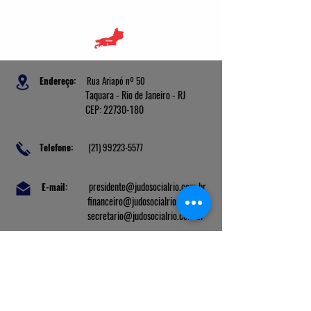
Endereço:
Rua Ariapó nº 50
Taquara - Rio de Janeiro - RJ
CEP: 22730-180
Telefone:
(21) 99223-5577
presidente@judosocialrio.com.br
E-mail:
financeiro@judosocialrio.com.br
secretario
@judosocialrio.com.br
Banco: Cora
Ag: 0001
C/C: 2213188-3
PIX: 45.717.224/0001-57