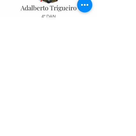
Adalberto Trigueiro
4º DAN
Endereço:
Rua Ariapó nº 50
Taquara - Rio de Janeiro - RJ
CEP: 22730-180
Telefone:
(21) 99223-5577
presidente@judosocialrio.com.br
E-mail:
financeiro@judosocialrio.com.br