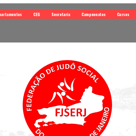
partamentos
CEG
Secretaria
Campeonatos
Cursos