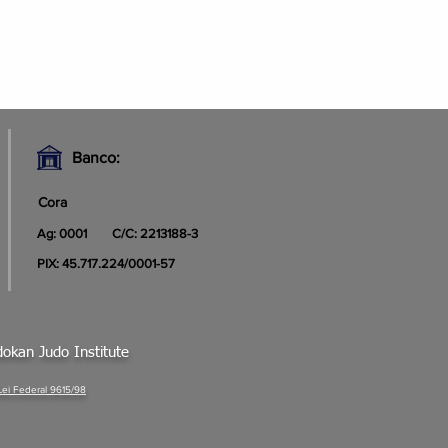
Banco:
Cora
Ag: 0001
C/C: 2213188-3
PIX: 45.717.224/0001-57
okan Judo Institute
Lei Federal 9615/98