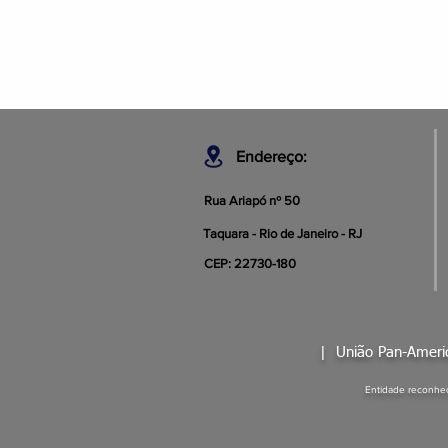
Endereço:
Rua Ariapó nº 50
Taquara - Rio de Janeiro - RJ
CEP: 22730-180
|
União Pan-Amer
Entidade reconhec