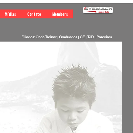
Mídias
Contato
Members
Filiados: Onde Treinar
|
Graduados
|
CE
|
TJD
|
Parceiros