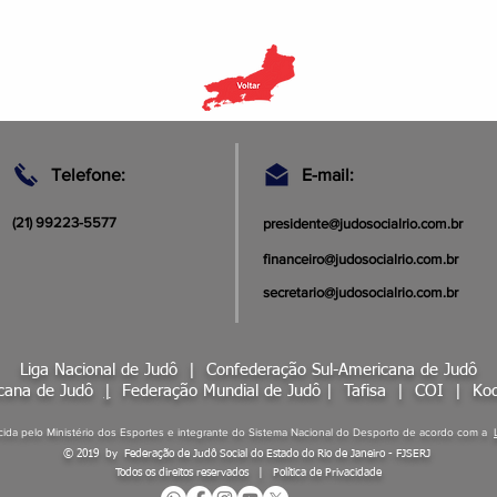
Telefone:
E-mail:
(21) 99223-5577
presidente@judosocialrio.com.br
financeiro@judosocialrio.com.br
secretario@judosocialrio.com.br
Liga Nacional de Judô |
Confederação Sul-Americana de Judô
icana de Judô
|
Federação Mundial de Judô
|
Tafisa
|
COI
|
Kod
ida pelo Ministério dos Esportes e integrante do Sistema Nacional do Desporto de acordo com a
© 2019 by Federação de Judô Social do Estado do Rio de Janeiro - FJSERJ
Todos os direitos reservados | Política de Privacidade