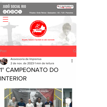
...
JUDÔ SOCIAL RIO
Filiados: Onde Treinar
|
Graduados
|
CE
|
TJD
|
Parceiros
Respeito, Inclusão e Equidade em cada movimento
Post
Assessoria de Imprensa
2 de nov. de 2023
1 min de leitura
1° CAMPEONATO DO
INTERIOR