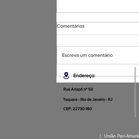
Comentários
Escreva um comentário
NOTA DE PESAR OFICIAL
Endereço:
Rua Ariapó nº 50
Taquara - Rio de Janeiro - RJ
CEP: 22730-180
|
União Pan-Amer