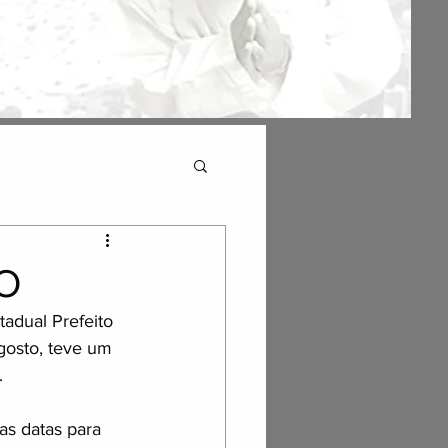
O
adual Prefeito 
gosto, teve um 
.
s datas para 