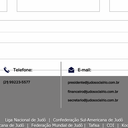
Judô Social Rio: Soldados da
JUDO
Telefone:
E-mail:
Ética e da Verdade
SUR
(21) 99223-5577
presidente@judosocialrio.com.br
financeiro@judosocialrio.com.br
secretario@judosocialrio.com.br
Liga Nacional de Judô |
Confederação Sul-Americana de Judô
icana de Judô
|
Federação Mundial de Judô
|
Tafisa
|
COI
|
Kod