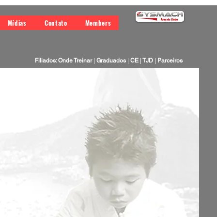
Mídias
Contato
Members
Filiados: Onde Treinar
|
Graduados
|
CE
|
TJD
|
Parceiros