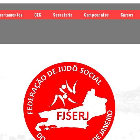
partamentos
CEG
Secretaria
Campeonatos
Cursos