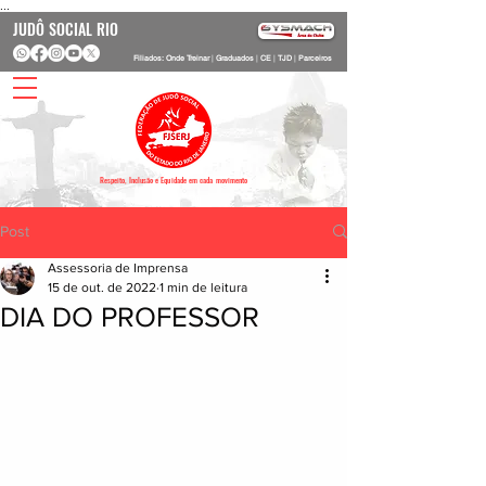
...
JUDÔ SOCIAL RIO
Filiados: Onde Treinar
|
Graduados
|
CE
|
TJD
|
Parceiros
Respeito, Inclusão e Equidade em cada movimento
Post
Assessoria de Imprensa
15 de out. de 2022
1 min de leitura
DIA DO PROFESSOR