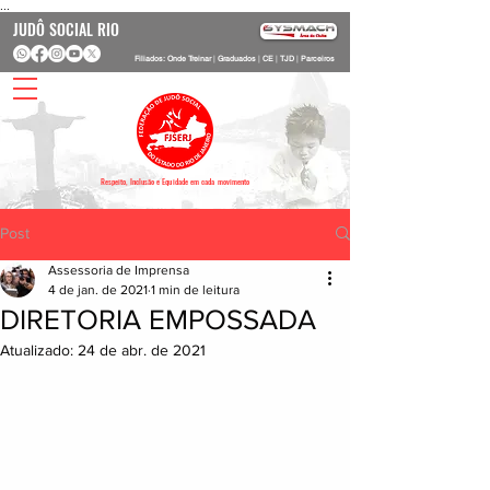
...
JUDÔ SOCIAL RIO
Filiados: Onde Treinar
|
Graduados
|
CE
|
TJD
|
Parceiros
Respeito, Inclusão e Equidade em cada movimento
Post
Assessoria de Imprensa
4 de jan. de 2021
1 min de leitura
DIRETORIA EMPOSSADA​
Atualizado:
24 de abr. de 2021