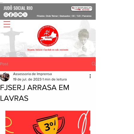
...
JUDÔ SOCIAL RIO
Filiados: Onde Treinar
|
Graduados
|
CE
|
TJD
|
Parceiros
Respeito, Inclusão e Equidade em cada movimento
Post
Assessoria de Imprensa
19 de jul. de 2023
1 min de leitura
FJSERJ ARRASA EM
LAVRAS