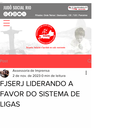
...
JUDÔ SOCIAL RIO
Filiados: Onde Treinar
|
Graduados
|
CE
|
TJD
|
Parceiros
Respeito, Inclusão e Equidade em cada movimento
Post
Assessoria de Imprensa
2 de nov. de 2023
0 min de leitura
FJSERJ LIDERANDO A
FAVOR DO SISTEMA DE
LIGAS