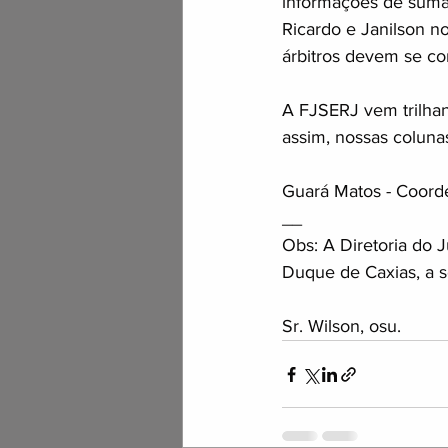
informações de suma 
Ricardo e Janilson n
árbitros devem se com
A FJSERJ vem trilha
assim, nossas coluna
Guará Matos - Coord
__
Obs: A Diretoria do 
Duque de Caxias, a s
Sr. Wilson, osu.