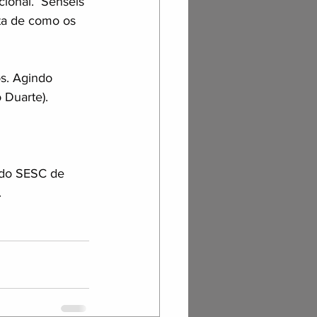
ional.  Senseis 
ta de como os 
s. Agindo 
 Duarte).
 do SESC de 
.