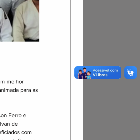
 um melhor 
nimada para as 
son Ferro e 
Ivan de 
eficiados com 