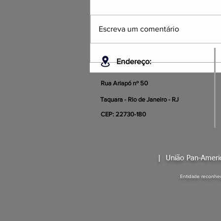
Escreva um comentário
NOTA DE PESAR OFICIAL
Endereço:
Rua Ariapó nº 50
Taquara - Rio de Janeiro - RJ
CEP: 22730-180
|
União Pan-Amer
Entidade reconhec