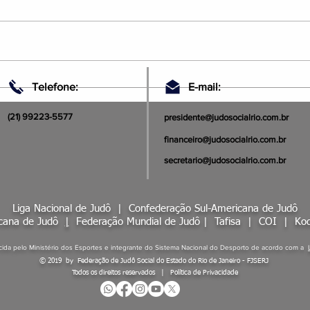
Judô Social Rio: Soldados da
JUDO
Telefone:
E-mail:
Ética e da Verdade
SUR
(21) 99223-5577
presidente@judosocialrio.com.br
financeiro@judosocialrio.com.br
secretario@judosocialrio.com.br
Liga Nacional de Judô |
Confederação Sul-Americana de Judô
icana de Judô
|
Federação Mundial de Judô
|
Tafisa
|
COI
|
Kod
ida pelo Ministério dos Esportes e integrante do Sistema Nacional do Desporto de acordo com a
© 2019 by Federação de Judô Social do Estado do Rio de Janeiro - FJSERJ
Todos os direitos reservados | Política de Privacidade