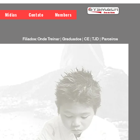
Mídias
Contato
Members
Filiados: Onde Treinar
|
Graduados
|
CE
|
TJD
|
Parceiros