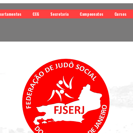
partamentos
CEG
Secretaria
Campeonatos
Cursos