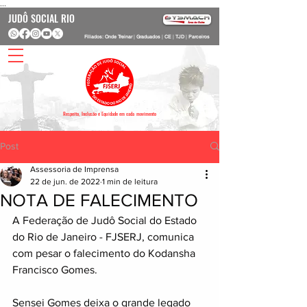
...
JUDÔ SOCIAL RIO
Filiados: Onde Treinar
|
Graduados
|
CE
|
TJD
|
Parceiros
Respeito, Inclusão e Equidade em cada movimento
Post
Assessoria de Imprensa
22 de jun. de 2022
1 min de leitura
NOTA DE FALECIMENTO
A Federação de Judô Social do Estado 
do Rio de Janeiro - FJSERJ, comunica 
com pesar o falecimento do Kodansha 
Francisco Gomes.
Sensei Gomes deixa o grande legado 