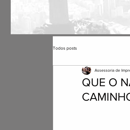
Todos posts
Assessoria de Impr
QUE O N
CAMINH