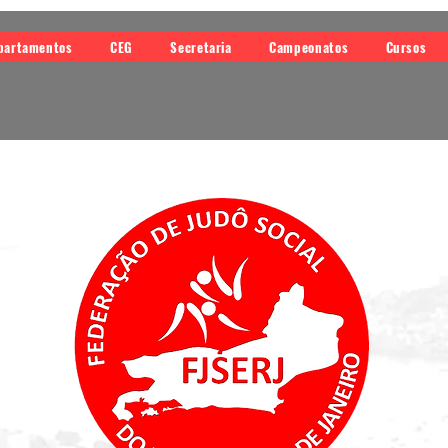
partamentos
CEG
Secretaria
Campeonatos
Cursos