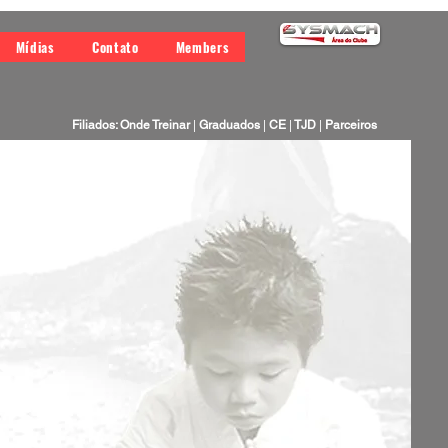
Mídias
Contato
Members
Filiados: Onde Treinar
|
Graduados
|
CE
|
TJD
|
Parceiros