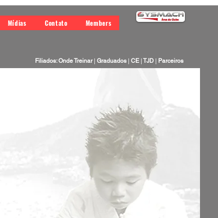
Mídias
Contato
Members
Filiados: Onde Treinar
|
Graduados
|
CE
|
TJD
|
Parceiros